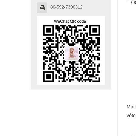
"LOG
86-592-7396312

Mint
véte