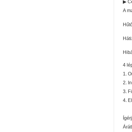
▶ C
A ma
Hűtő
Háti
Hibá
4 lé
1. O
2. I
3. F
4. E
Ígér
Árát