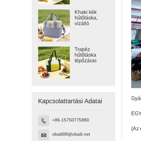
Khaki kék
hűtőtáska,
vízálló
tengerparti
hűtőtáska
Trapéz
hűtőtáska
tépőzáras
hűtőtáska
Gyár
Kapcsolattartási Adatai
EGYE
+86-15750775880

(Az 
obaili08@obaili.net
