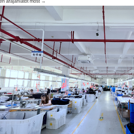
en árajánlatot most →