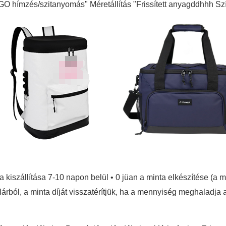
O hímzés/szitanyomás" Méretállítás "Frissített anyagddhhh S
a kiszállítása 7-10 napon belül • 0 jüan a minta elkészítése (
lárból, a minta díját visszatérítjük, ha a mennyiség meghaladja