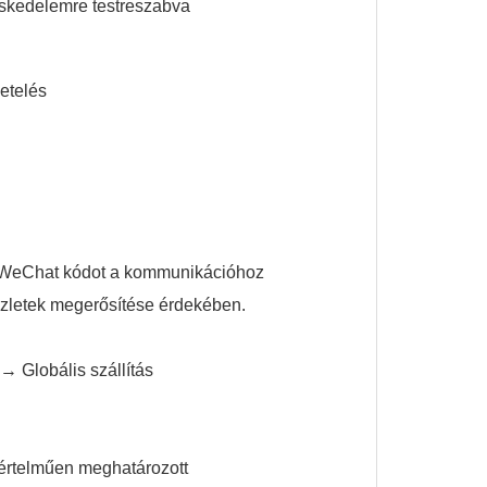
skedelemre testreszabva
etelés
 a WeChat kódot a kommunikációhoz
észletek megerősítése érdekében.
 → Globális szállítás
yértelműen meghatározott