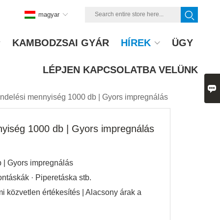
magyar
KAMBODZSAI GYÁR
HÍREK
ÜGY
LÉPJEN KAPCSOLATBA VELÜNK

rendelési mennyiség 1000 db | Gyors impregnálás
nyiség 1000 db | Gyors impregnálás
b | Gyors impregnálás
ontáskák · Piperetáska stb.
 közvetlen értékesítés | Alacsony árak a