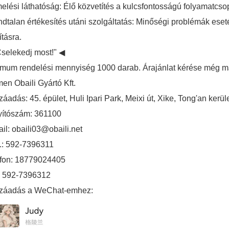
elési láthatóság: Élő közvetítés a kulcsfontosságú folyamatcso
dtalan értékesítés utáni szolgáltatás: Minőségi problémák eseté
ításra.
selekedj most!" ◀
mum rendelési mennyiség 1000 darab. Árajánlat kérése még m
en Obaili Gyártó Kft.
áadás: 45. épület, Huli Ipari Park, Meixi út, Xike, Tong'an kerü
yítószám: 361100
il: obaili03@obaili.net
.: 592-7396311
efon: 18779024405
: 592-7396312
záadás a WeChat-emhez: