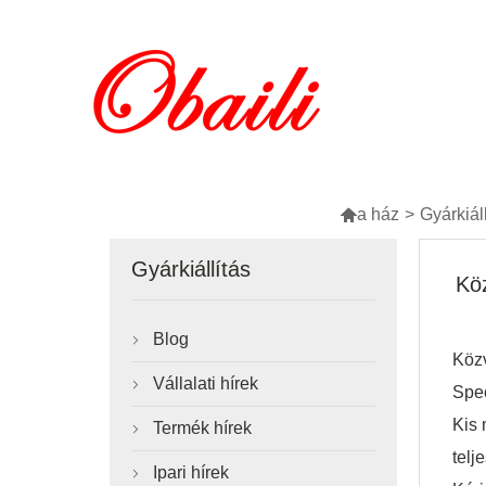

a ház
>
Gyárkiál
Gyárkiállítás
Köz
Blog

Közv
Vállalati hírek

Spec
Kis 
Termék hírek

telj
Ipari hírek
