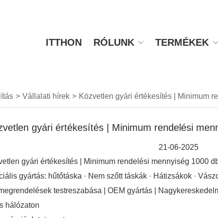
ITTHON
RÓLUNK
TERMÉKEK
lítás
>
Vállalati hírek
>
Közvetlen gyári értékesítés | Minimum 
vetlen gyári értékesítés | Minimum rendelési men
21-06-2025
etlen gyári értékesítés | Minimum rendelési mennyiség 1000 d
iális gyártás: hűtőtáska · Nem szőtt táskák · Hátizsákok · Vász
megrendelések testreszabása | OEM gyártás | Nagykereskedelmi
es hálózaton