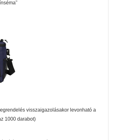
zínséma"
a megrendelés visszaigazolásakor levonható a
 az 1000 darabot)