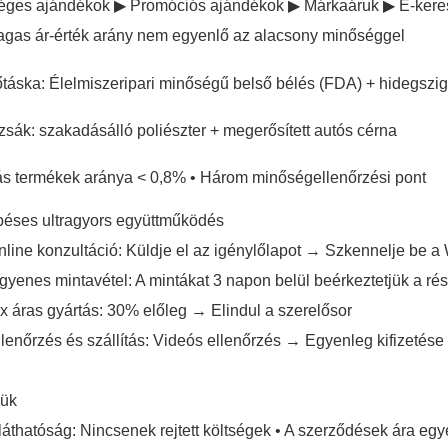
éges ajándékok ▶ Promóciós ajándékok ▶ Márkaáruk ▶ E-kere
gas ár-érték arány nem egyenlő az alacsony minőséggel
táska: Élelmiszeripari minőségű belső bélés (FDA) + hidegszig
zsák: szakadásálló poliészter + megerősített autós cérna
s termékek aránya < 0,8% • Három minőségellenőrzési pont
péses ultragyors együttműködés
nline konzultáció: Küldje el az igénylőlapot → Szkennelje be
ngyenes mintavétel: A mintákat 3 napon belül beérkeztetjük a r
ix áras gyártás: 30% előleg → Elindul a szerelősor
llenőrzés és szállítás: Videós ellenőrzés → Egyenleg kifizetése
jük
láthatóság: Nincsenek rejtett költségek • A szerződések ára eg