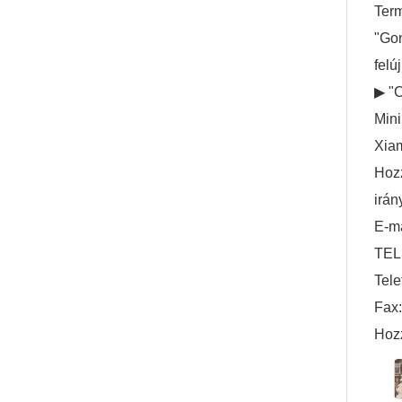
Term
"Gon
felúj
▶ "C
Mini
Xiam
Hozz
irán
E-ma
TEL
Tel
Fax
Hoz