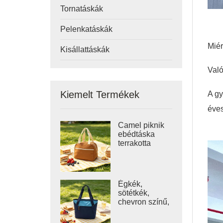
Tornatáskák
Pelenkatáskák
Miér
Kisállattáskák
Való
Kiemelt Termékek
A gy
éves
Camel piknik
ebédtáska
terrakotta
vászon
hűtőtáska
Égkék,
sötétkék,
chevron színű,
nyitott tetejű
hűtőtáska