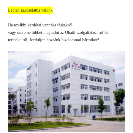
Lépjen kapcsolatba velünk
Ha további kérdései vannak
a táskákról
vagy szeretne többet megtudni az Obaili szolgáltatásairól és
termékeiről, forduljon hozzánk bizalommal bármikor!