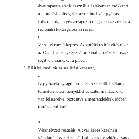
éves tapasztalatát kihasználva hatékonyan csökkenti
a termelési költségeket az optimalizált gyártási
folyamatok, a nyersanyagok tömeges beszerzése és a
racionális költségelosztás révén.
a
Versenyképes árképzés: Az aprólékos irányítás révén
az Obaili versenyképes áron kínál termékeket, ezzel
segítve a márkákat a piacon.
3.
Ellátási stabilitás és szállítási képesség
a
Nagy hatékonyságú termelés: Az Obaili hatékony
termelési létesítményekkel és stabil munkaerővel
van felszerelve, biztosítva a megrendelések időben
történő szállítását.
a
Vészhelyzeti reagálás: A gyár képes kezelni a
váratlan helyzeteket, például nyersanyaghiányt vagy