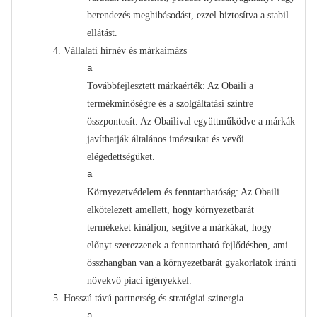
berendezés meghibásodást, ezzel biztosítva a stabil
ellátást.
4.
Vállalati hírnév és márkaimázs
a
Továbbfejlesztett márkaérték: Az Obaili a
termékminőségre és a szolgáltatási szintre
összpontosít. Az Obailival együttműködve a márkák
javíthatják általános imázsukat és vevői
elégedettségüket.
a
Környezetvédelem és fenntarthatóság: Az Obaili
elkötelezett amellett, hogy környezetbarát
termékeket kínáljon, segítve a márkákat, hogy
előnyt szerezzenek a fenntartható fejlődésben, ami
összhangban van a környezetbarát gyakorlatok iránti
növekvő piaci igényekkel.
5.
Hosszú távú partnerség és stratégiai szinergia
a