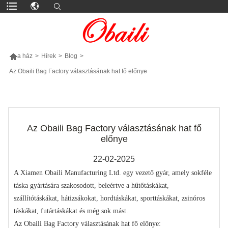

a ház
>
Hírek
>
Blog
>
Az Obaili Bag Factory választásának hat fő előnye
TÖBB TERMÉK
Az Obaili Bag Factory választásának hat fő
előnye
22-02-2025
A Xiamen Obaili Manufacturing Ltd. egy vezető gyár, amely sokféle
táska gyártására szakosodott, beleértve a hűtőtáskákat,
szállítótáskákat, hátizsákokat, hordtáskákat, sporttáskákat, zsinóros
táskákat, futártáskákat és még sok mást.
Az Obaili Bag Factory választásának hat fő előnye
: