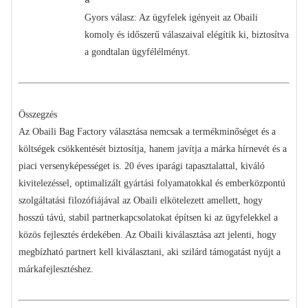
a
Gyors válasz: Az ügyfelek igényeit az Obaili
komoly és időszerű válaszaival elégítik ki, biztosítva
a gondtalan ügyfélélményt.
Összegzés
Az Obaili Bag Factory választása nemcsak a termékminőséget és a
költségek csökkentését biztosítja, hanem javítja a márka hírnevét és a
piaci versenyképességet is. 20 éves iparági tapasztalattal, kiváló
kivitelezéssel, optimalizált gyártási folyamatokkal és emberközpontú
szolgáltatási filozófiájával az Obaili elkötelezett amellett, hogy
hosszú távú, stabil partnerkapcsolatokat építsen ki az ügyfelekkel a
közös fejlesztés érdekében. Az Obaili kiválasztása azt jelenti, hogy
megbízható partnert kell kiválasztani, aki szilárd támogatást nyújt a
márkafejlesztéshez.