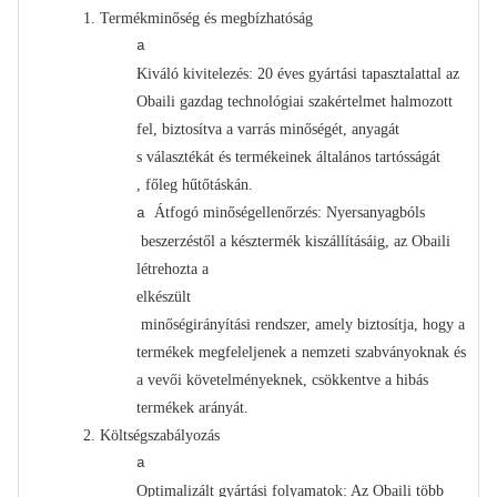
1.
Termékminőség és megbízhatóság
a
Kiváló kivitelezés: 20 éves gyártási tapasztalattal az
Obaili gazdag technológiai szakértelmet halmozott
fel, biztosítva a varrás minőségét, anyagát
s
választékát és termékeinek általános tartósságát
, főleg hűtőtáskán
.
Átfogó minőségellenőrzés: Nyersanyagból
s
a
beszerzéstől a késztermék kiszállításáig, az Obaili
létrehozta a
elkészült
minőségirányítási rendszer, amely biztosítja, hogy a
termékek megfeleljenek a nemzeti szabványoknak és
a vevői követelményeknek, csökkentve a hibás
termékek arányát.
2.
Költségszabályozás
a
Optimalizált gyártási folyamatok: Az Obaili több