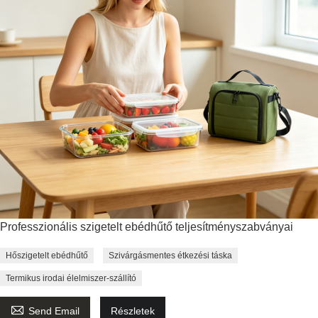
Professzionális szigetelt ebédhűtő teljesítményszabványai
Hőszigetelt ebédhűtő
Szivárgásmentes étkezési táska
Termikus irodai élelmiszer-szállító

Send Email
Részletek