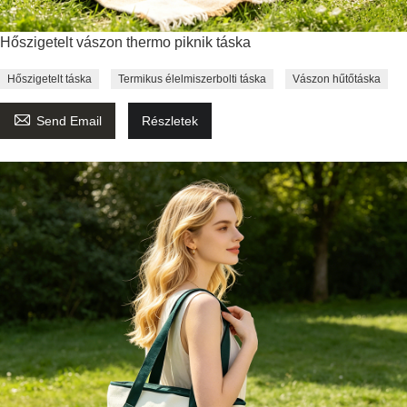
Hőszigetelt vászon thermo piknik táska
Hőszigetelt táska
Termikus élelmiszerbolti táska
Vászon hűtőtáska

Send Email
Részletek