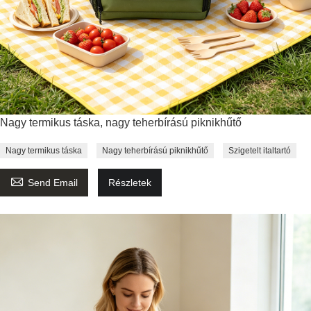
Nagy termikus táska, nagy teherbírású piknikhűtő
Nagy termikus táska
Nagy teherbírású piknikhűtő
Szigetelt italtartó

Send Email
Részletek