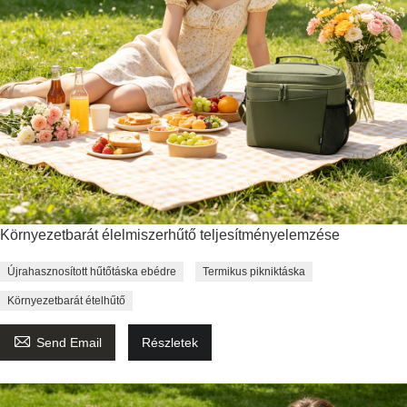
Környezetbarát élelmiszerhűtő teljesítményelemzése
Újrahasznosított hűtőtáska ebédre
Termikus pikniktáska
Környezetbarát ételhűtő

Send Email
Részletek