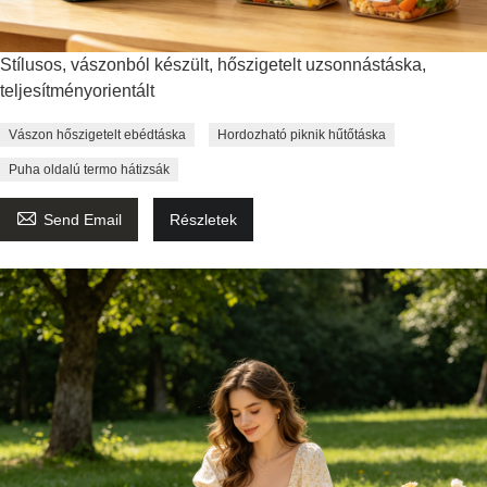
Stílusos, vászonból készült, hőszigetelt uzsonnástáska,
teljesítményorientált
Vászon hőszigetelt ebédtáska
Hordozható piknik hűtőtáska
Puha oldalú termo hátizsák

Send Email
Részletek