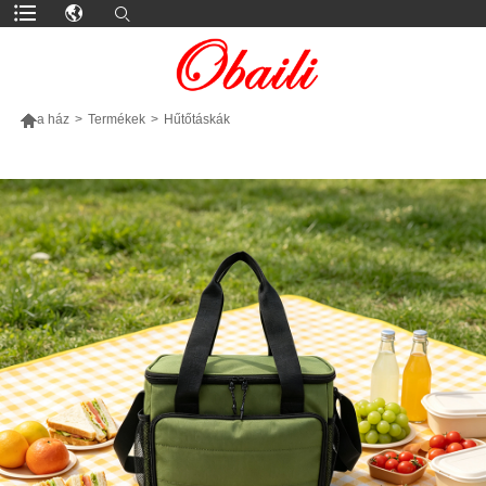

a ház
>
Termékek
>
Hűtőtáskák
TÖBB TERMÉK