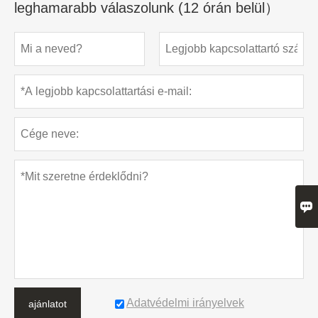
leghamarabb válaszolunk (12 órán belül）

Adatvédelmi irányelvek
ajánlatot