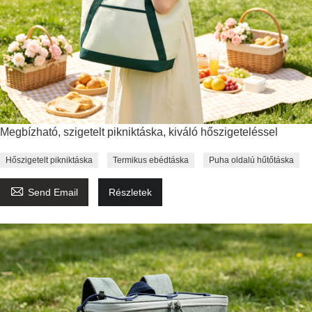
Megbízható, szigetelt pikniktáska, kiváló hőszigeteléssel
Hőszigetelt pikniktáska
Termikus ebédtáska
Puha oldalú hűtőtáska

Send Email
Részletek