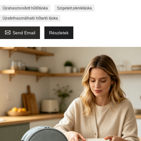
Újrahasznosított hűtőtáska
Szigetelt pikniktáska
Újrafelhasználható hőtartó táska

Send Email
Részletek