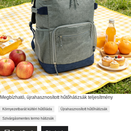
Megbízható, újrahasznosított hűtőhátizsák teljesítmény
Környezetbarát kültéri hűtőláda
Újrahasznosított hűtőhátizsák
Szivárgásmentes termo hátizsák