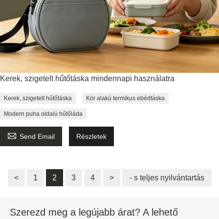
Kerek, szigetelt hűtőtáska mindennapi használatra
Kerek, szigetelt hűtőtáska
Kör alakú termikus ebédtáska
Modern puha oldalú hűtőláda

Send Email
Részletek
<
1
2
3
4
>
- s teljes nyilvántartás
Szerezd meg a legújabb árat? A lehető