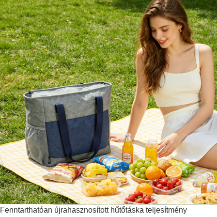
Fenntarthatóan újrahasznosított hűtőtáska teljesítmény